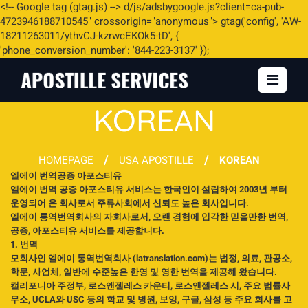
<
!-- Google tag (gtag.js) -->
d/js/adsbygoogle.js?client=ca-pub-
4723946188710545" crossorigin="anonymous"> gtag('config', 'AW-
18211263011/ythvCJ-kzrwcEKOk5-tD', {
'phone_conversion_number': '844-223-3137' });
KOREAN
/
/
HOMEPAGE
USA APOSTILLE
KOREAN
엘에이 번역공증 아포스티유
엘에이 번역 공증 아포스티유 서비스는 한국인이 설립하여 2003년 부터
운영되어 온 회사로서 주류사회에서 신뢰도 높은 회사입니다.
엘에이 통역번역회사의 자회사로서, 오랜 경험에 입각한 믿을만한 번역,
공증, 아포스티유 서비스를 제공합니다.
1. 번역
모회사인 엘에이 통역번역회사 (latranslation.com)는 법정, 의료, 관공소,
학문, 사업체, 일반에 수준높은 한영 및 영한 번역을 제공해 왔습니다.
캘리포니아 주정부, 로스앤젤레스 카운티, 로스앤젤레스 시, 주요 법률사
무소, UCLA와 USC 등의 학교 및 병원, 보잉, 구글, 삼성 등 주요 회사를 고