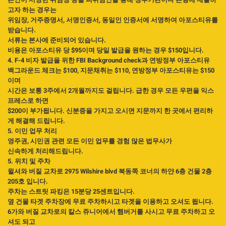
고자 하는 경우는
위임장, 거주증명서, 서명인증서, 동일인 인증서에 서명하여 아포스티유를
받습니다.
서류는 본사에 준비되어 있습니다.
비용은 아포스티유 당 $95이며 당일 발급을 원하는 경우 $150입니다.
4. F-4 비자 발급을 위한 FBI Background check과 연방정부 아포스티유
백그라운드 체크는 $100, 지문채취는 $110, 연방정부 아포스티유는 $150
이며
시간은 보통 3주에서 2개월까지도 걸립니다. 급한 경우 모든 우편을 익스
프레스로 하면
$200이 부가됩니다. 신분증을 가지고 오시면 지문까지 한 곳에서 편리하
게 해결해 드립니다.
5. 이민 업무 처리
영주권, 시민권 관련 모든 이민 업무를 경험 많은 법무사가
신속하게 처리해드립니다.
5. 위치 및 주차
윌셔와 버질 교차로 2975 Wilshire blvd 북동쪽 코너의 하얀 6층 건물 2층
205호 입니다.
주차는 스트릿 파킹은 15분당 25센트입니다.
옆 건물 타겟 주차장에 무료 주차하시고 타겟을 이용하고 오셔도 됩니다.
6가와 버질 교차로의 칼스 쥬니어에서 햄버거를 사시고 무료 주차하고 오
셔도 되고