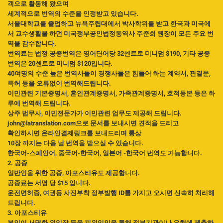
객으로 활동해 왔으며
세계적으로 번역의 수준을 인정받고 있습니다.
서울대학교를 졸업하고 뉴욕주립대에서 박사학위를 받고 한국과 미국에
서 교수생활을 하던 미국정부공인법정통역사 주준희 원장이 모든 주요 번
역을 감수합니다.
번역료는 법정 공증번역은 영어단어당 32센트로 미니멈 $190, 기타 공증
번역은 20센트로 미니멈 $120입니다.
40여명의 수준 높은 번역사들이 경쟁사들은 힘들어 하는 계약서, 판결문,
특허 등을 오류없이 번역해드립니다.
이민관련 기본증명서, 혼인관계증명서, 가족관계증명서, 호적등본 등은 하
루에 번역해 드립니다.
상주 법무사, 이민전문가가 이민관련 업무도 제공해 드립니다.
john@latranslation.com으로 문서를 보내시면 견적을 드리고
확인하시면 온라인결제링크를 보내드리며 통상
10장 까지는 다음 날 번역을 받으실 수 있습니다.
한국어-스페인어, 중국어-한국어, 일본어 -한국어 번역도 가능합니다.
2. 공증
일반인을 위한 공증, 아포스티유도 제공합니다.
공증료는 서명 당 $15 입니다.
운전면허증, 여권등 사진부착 정부발행 ID를 가지고 오시면 신속히 처리해
드립니다.
3. 아포스티유
본인이 서명한 위임장 등을 피위임인을 통해 정부기관이나 은행에 제출하