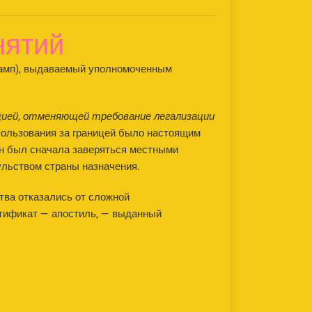
нятий
тамп), выдаваемый уполномоченным
цией, отменяющей требование легализации
н был сначала заверяться местными
ульством страны назначения.
тва отказались от сложной
ртификат — апостиль, — выданный