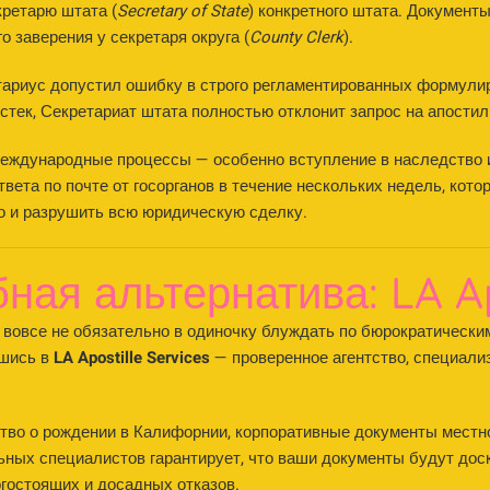
ретарю штата (
Secretary of State
) конкретного штата. Документы
о заверения у секретаря округа (
County Clerk
).
ариус допустил ошибку в строго регламентированных формулир
истек, Секретариат штата полностью отклонит запрос на апостил
еждународные процессы — особенно вступление в наследство и
ета по почте от госорганов в течение нескольких недель, котор
о и разрушить всю юридическую сделку.
ная альтернатива: LA Ap
вовсе не обязательно в одиночку блуждать по бюрократически
вшись в
LA Apostille Services
— проверенное агентство, специали
ство о рождении в Калифорнии, корпоративные документы мес
ьных специалистов гарантирует, что ваши документы будут дос
гостоящих и досадных отказов.