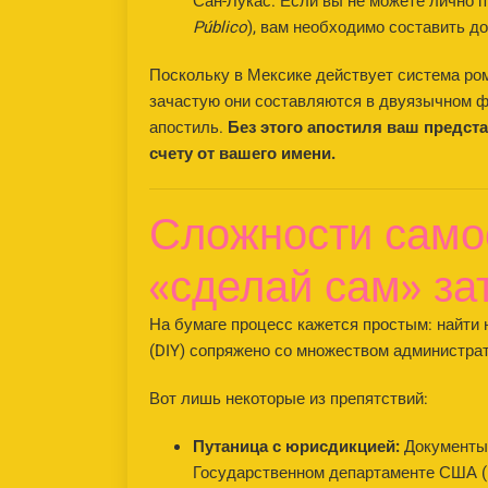
Сан-Лукас. Если вы не можете лично п
Público
), вам необходимо составить д
Поскольку в Мексике действует система ром
зачастую они составляются в двуязычном фо
апостиль.
Без этого апостиля ваш предст
счету от вашего имени.
Сложности само
«сделай сам» за
На бумаге процесс кажется простым: найти
(DIY) сопряжено со множеством администрат
Вот лишь некоторые из препятствий:
Путаница с юрисдикцией:
Документы 
Государственном департаменте США (U.