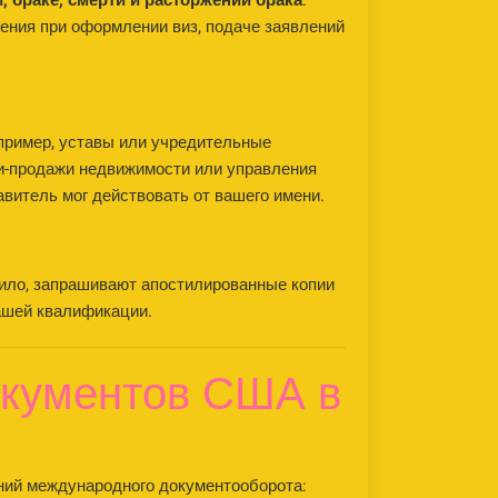
, браке, смерти и расторжении брака
.
ения при оформлении виз, подаче заявлений
пример, уставы или учредительные
ли-продажи недвижимости или управления
витель мог действовать от вашего имени.
вило, запрашивают апостилированные копии
ашей квалификации.
окументов США в
ений международного документооборота: