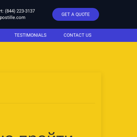
rt:
(844) 223-3137
GET A QUOTE
postille.com
TESTIMONIALS
CONTACT US