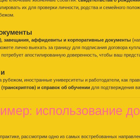
щие ключевые жизненные события:
свидетельства о рождении
ировать их для проверки личности, родства и семейного полож
убежом.
документы
), завещания, аффидевиты и корпоративные документы
(на
можете лично выехать за границу для подписания договора куп
 потребует апостилированную доверенность, чтобы ваш предста
ии
а рубежом, иностранные университеты и работодатели, как пра
(транскриптов) и справок об обучении
для подтверждения в
ример: использование д
а практике, рассмотрим одно из самых востребованных направл