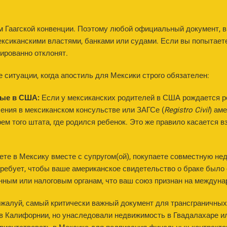
м Гаагской конвенции. Поэтому любой официальный документ,
ексиканскими властями, банками или судами. Если вы попытает
тированно отклонят.
ситуации, когда апостиль для Мексики строго обязателен:
ные в США:
Если у мексиканских родителей в США рождается ре
ения в мексиканском консульстве или ЗАГСе (
Registro Civil
) ам
м того штата, где родился ребенок. Это же правило касается 
те в Мексику вместе с супругом(ой), покупаете совместную не
ребует, чтобы ваше американское свидетельство о браке было
ным или налоговым органам, что ваш союз признан на междуна
ожалуй, самый критически важный документ для трансграничны
в Калифорнии, но унаследовали недвижимость в Гвадалахаре ил