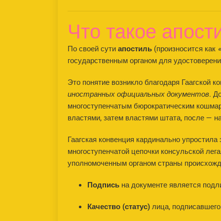
Что такое апост
По своей сути
апостиль
(произносится как
государственным органом для удостоверени
Это понятие возникло благодаря Гаагской к
иностранных официальных документов
. До 
многоступенчатым бюрократическим кошмар
властями, затем властями штата, после — н
Гаагская конвенция кардинально упростила 
многоступенчатой цепочки консульской лег
уполномоченным органом страны происхожде
Подпись
на документе является подл
Качество (статус)
лица, подписавшего 