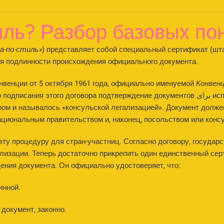
иль? Разбор базовых по
«а-по-стиль»
) представляет собой специальный сертификат (ш
я подлинности происхождения официального документа.
онвенции от 5 октября 1961 года, официально именуемой
Конвен
подписания этого договора подтверждение документов برای использования за границей было настоящим
ом и называлось «консульской легализацией». Документ долже
ациональным правительством и, наконец, посольством или конс
эту процедуру для стран-участниц. Согласно договору, государс
ализации. Теперь достаточно прикрепить один единственный се
ния документа. Он официально удостоверяет, что:
инной.
документ, законно.