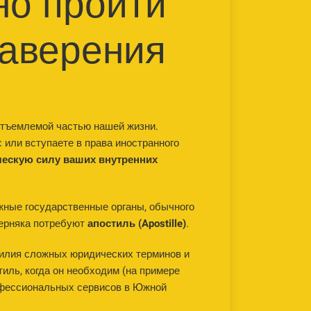
но пройти
заверения
отъемлемой частью нашей жизни.
 или вступаете в права иностранного
ческую силу ваших внутренних
жные государственные органы, обычного
верняка потребуют
апостиль (Apostille)
.
билия сложных юридических терминов и
иль, когда он необходим (на примере
офессиональных сервисов в Южной