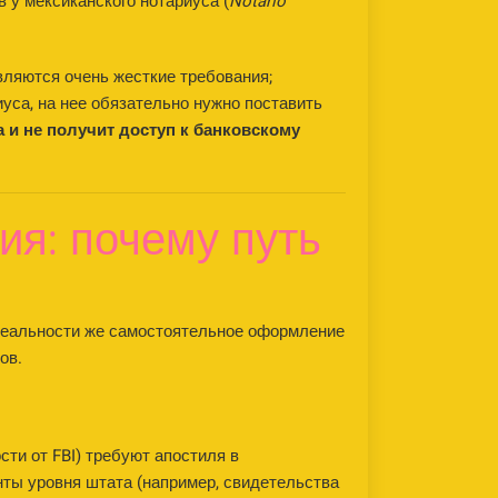
 у мексиканского нотариуса (
Notario
вляются очень жесткие требования;
уса, на нее обязательно нужно поставить
 и не получит доступ к банковскому
я: почему путь
 реальности же самостоятельное оформление
ов.
ти от FBI) требуют апостиля в
нты уровня штата (например, свидетельства