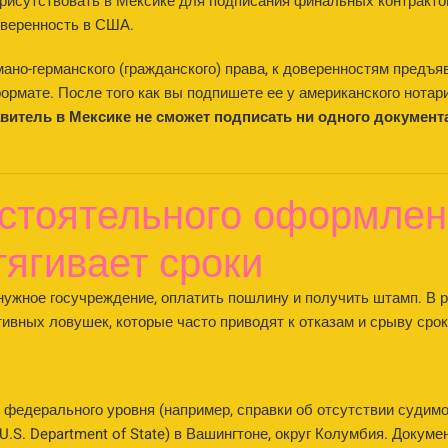
рисутствовать в Мексике для подписания финальных контрактов
оверенность в США.
ано-германского (гражданского) права, к доверенностям предъя
рмате. После того как вы подпишете ее у американского нотари
авитель в Мексике не сможет подписать ни одного документа
стоятельного оформлени
тягивает сроки
 нужное госучреждение, оплатить пошлину и получить штамп. В
ивных ловушек, которые часто приводят к отказам и срыву срок
федерального уровня (например, справки об отсутствии судимос
S. Department of State) в Вашингтоне, округ Колумбия. Докуме