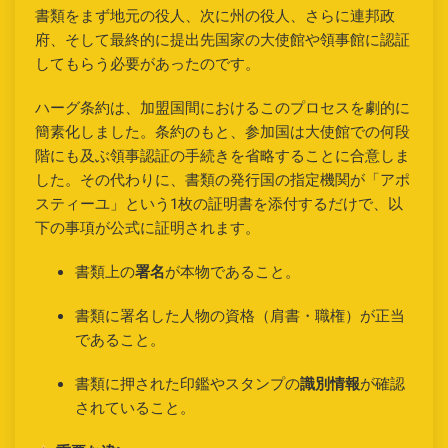
書類をまず地元の役人、次に州の役人、さらに連邦政
府、そして最終的に提出先国家の大使館や領事館に認証
してもらう必要があったのです。
ハーグ条約は、加盟国間におけるこのプロセスを劇的に
簡素化しました。条約のもと、参加国は大使館での何段
階にも及ぶ領事認証の手続きを省略することに合意しま
した。その代わりに、書類の発行国の指定機関が「アポ
スティーユ」という1枚の証明書を添付するだけで、以
下の事項が公式に証明されます。
書類上の
署名
が本物であること。
書類に署名した人物の資格（肩書・職権）が正当
であること。
書類に押された印鑑やスタンプの
識別情報
が確認
されていること。