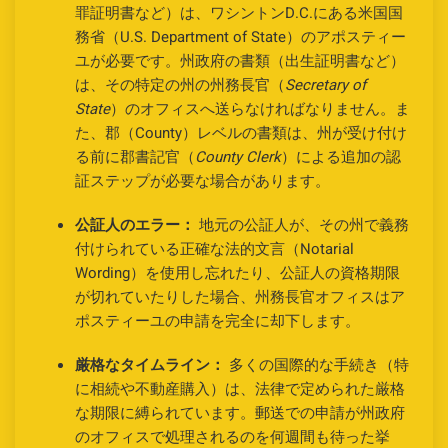
罪証明書など）は、ワシントンD.C.にある米国国
務省（U.S. Department of State）のアポスティー
ユが必要です。州政府の書類（出生証明書など）
は、その特定の州の州務長官（
Secretary of
State
）のオフィスへ送らなければなりません。ま
た、郡（County）レベルの書類は、州が受け付け
る前に郡書記官（
County Clerk
）による追加の認
証ステップが必要な場合があります。
公証人のエラー：
地元の公証人が、その州で義務
付けられている正確な法的文言（Notarial
Wording）を使用し忘れたり、公証人の資格期限
が切れていたりした場合、州務長官オフィスはア
ポスティーユの申請を完全に却下します。
厳格なタイムライン：
多くの国際的な手続き（特
に相続や不動産購入）は、法律で定められた厳格
な期限に縛られています。郵送での申請が州政府
のオフィスで処理されるのを何週間も待った挙