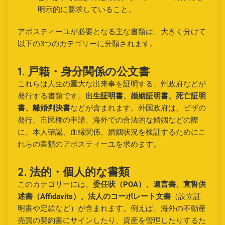
明示的に要求していること。
アポスティーユが必要となる主な書類は、大きく分けて
以下の3つのカテゴリーに分類されます。
1. 戸籍・身分関係の公文書
これらは人生の重大な出来事を証明する、州政府などが
発行する書類です。
出生証明書、婚姻証明書、死亡証明
書、離婚判決書
などが含まれます。外国政府は、ビザの
発行、市民権の申請、海外での合法的な婚姻などの際
に、本人確認、血縁関係、婚姻状況を検証するためにこ
れらの書類のアポスティーユを求めます。
2. 法的・個人的な書類
このカテゴリーには、
委任状（POA）、遺言書、宣誓供
述書（Affidavits）、法人のコーポレート文書
（設立証
明書や定款など）が含まれます。例えば、海外の不動産
売買の契約書にサインしたり、資産を管理したりするた