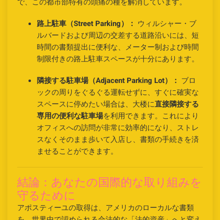
で、この都市部特有の頭痛の種を解消しています。
路上駐車（Street Parking）：
ウィルシャー・ブ
ルバードおよび周辺の交差する道路沿いには、短
時間の書類提出に便利な、メーター制および時間
制限付きの路上駐車スペースが十分にあります。
隣接する駐車場（Adjacent Parking Lot）：
ブロ
ックの周りをぐるぐる運転せずに、すぐに確実な
スペースに停めたい場合は、大楼に
直接隣接する
専用の便利な駐車場
を利用できます。これにより
オフィスへの訪問が非常に効率的になり、ストレ
スなくそのまま歩いて入店し、書類の手続きを済
ませることができます。
結論：あなたの国際的な取り組みを
守るために
アポスティーユの取得は、アメリカのローカルな書類
を、世界中で認められる合法的な「法的資産」へと変え