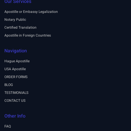
Our Services
Apostille or Embassy Legalization
Notary Public
Certified Translation
Apostille in Foreign Countries
Navigation
Hague Apostille
USA Apostille
ORDER FORMS
BLOG
TESTIMONIALS
CONTACT US
Other Info
FAQ