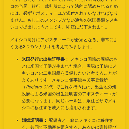
コの当局、銀行、裁判所によって法的に認められるため
には、
必ず
アポスティーユが添付されていなければなり
ません。もしこのスタンプがない通常の米国書類をメキ
シコで提出しようとしても、即座に却下されます。
メキシコ向けにアポスティーユが必須となる、非常によ
くある3つのシナリオを考えてみましょう。
米国発行の出生証明書：
メキシコ国籍の両親のも
とに米国で子供が生まれた場合、両親は子供にメ
キシコとの二重国籍を登録したいと考えることが
よくあります。メキシコ領事館や民事登録所
（
Registro Civil
）でこれを行うには、出生地の州
政府による米国の出生証明書のアポスティーユが
必要になります。同じルールは、永住ビザでメキ
シコに移住する成人にも適用されます。
婚姻証明書：
配偶者と一緒にメキシコに移住す
る、共同で不動産を購入する、あるいは家族呼び