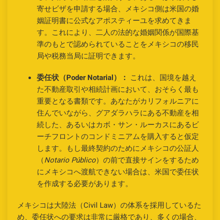
寄せビザを申請する場合、メキシコ側は米国の婚
姻証明書に公式なアポスティーユを求めてきま
す。これにより、二人の法的な婚姻関係が国際基
準のもとで認められていることをメキシコの移民
局や税務当局に証明できます。
委任状（Poder Notarial）：
これは、国境を越え
た不動産取引や相続計画において、おそらく最も
重要となる書類です。あなたがカリフォルニアに
住んでいながら、グアダラハラにある不動産を相
続した、あるいはカボ・サン・ルーカスにあるビ
ーチフロントのコンドミニアムを購入すると仮定
します。もし最終契約のためにメキシコの公証人
（
Notario Público
）の前で直接サインをするため
にメキシコへ渡航できない場合は、米国で委任状
を作成する必要があります。
メキシコは大陸法（Civil Law）の体系を採用しているた
め、委任状への要求は非常に厳格であり、多くの場合、