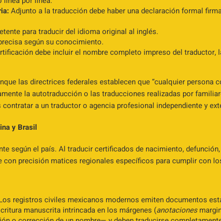
 línea por línea.
ia:
Adjunto a la traducción debe haber una declaración formal firmad
tente para traducir del idioma original al inglés.
precisa según su conocimiento.
tificación debe incluir el nombre completo impreso del traductor, la 
que las directrices federales establecen que “cualquier persona 
ente la autotraducción o las traducciones realizadas por familiare
contratar a un traductor o agencia profesional independiente y ext
ina y Brasil
te según el país. Al traducir certificados de nacimiento, defunción
 con precisión matices regionales específicos para cumplir con lo
Los registros civiles mexicanos modernos emiten documentos esta
critura manuscrita intrincada en los márgenes (
anotaciones
margin
ón o corrección de un nombre— y deben traducirse completamente