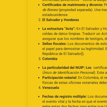
Certificados de matrimonio y divorcio:
Pr
de Bienes
(propiedad separada). Una trad
estadounidense.
El Salvador y Honduras
La estructura “Acta”:
En El Salvador y Ho
celdas de datos limpias. Traducir un
Act
asegurar que los nombres de testigos, d
Sellos fiscales:
Los documentos de estos 
el papel para demostrar su legitimidad. E
República de El Salvador]).
Colombia
La particularidad del NUIP: Los
certific
Único de Identificación Personal
). Este
Participación notarial:
En Colombia, el re
físicas de estas oficinas notariales deb
Venezuela
Fechas de registro múltiple:
Los document
el evento vital y la fecha en que el even
entre estas dos fechas para evitar que 