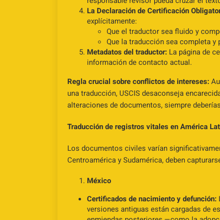
responsable revisor pueda cruzar el texto
La Declaración de Certificación Obligator
explícitamente:
Que el traductor sea fluido y compe
Que la traducción sea completa y 
Metadatos del traductor:
La página de cer
información de contacto actual.
Regla crucial sobre conflictos de intereses:
Aun
una traducción, USCIS desaconseja encarecidam
alteraciones de documentos, siempre deberías 
Traducción de registros vitales en América Lat
Los documentos civiles varían significativamen
Centroamérica y Sudamérica, deben capturarse
México
Certificados de nacimiento y defunción:
versiones antiguas están cargadas de es
enmiendas posteriores —como la adopci