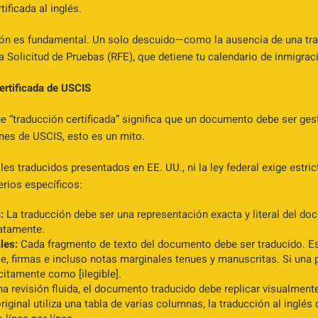
ficada al inglés.
ión es fundamental. Un solo descuido—como la ausencia de una trad
 Solicitud de Pruebas (RFE), que detiene tu calendario de inmigrac
ertificada de USCIS
“traducción certificada” significa que un documento debe ser ges
ines de USCIS, esto es un mito.
es traducidos presentados en EE. UU., ni la ley federal exige estri
erios específicos:
:
La traducción debe ser una representación exacta y literal del 
atamente.
les:
Cada fragmento de texto del documento debe ser traducido. Es
ie, firmas e incluso notas marginales tenues y manuscritas. Si una 
ícitamente como [ilegible].
a revisión fluida, el documento traducido debe replicar visualmente
original utiliza una tabla de varias columnas, la traducción al inglé