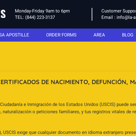
Monday-Friday 9am to 6pm
Customer Suppo
TEL:
(844) 223-3137
Email :
info@la-a
SA APOSTILLE
ORDER FORMS
AREA
BLOG
ERTIFICADOS DE NACIMIENTO, DEFUNCIÓN, M
 Ciudadanía e Inmigración de los Estados Unidos (USCIS) puede se
o, naturalización o peticiones familiares, y tus registros vitales de
), USCIS exige que cualquier documento en idioma extranjero presen