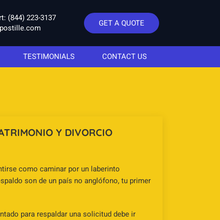
rt:
(844) 223-3137
GET A QUOTE
postille.com
TESTIMONIALS
CONTACT US
ATRIMONIO Y DIVORCIO
ntirse como caminar por un laberinto
 respaldo son de un país no anglófono, tu primer
tado para respaldar una solicitud debe ir