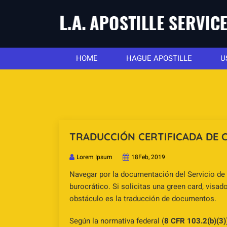
HOME
HAGUE APOSTILLE
U
TRADUCCIÓN CERTIFICADA DE C
Lorem Ipsum
18Feb, 2019
Navegar por la documentación del Servicio de
burocrático. Si solicitas una green card, visad
obstáculo es la traducción de documentos.
Según la normativa federal (
8 CFR 103.2(b)(3)