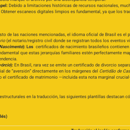
pel:
Debido a limitaciones históricas de recursos nacionales, muc
. Obtener escaneos digitales limpios es fundamental, ya que los tra
esto de las naciones mencionadas, el idioma oficial de Brasil es el
rio
(el notario/registro civil donde se registran todos los eventos vi
 Nascimento
): Los
certificados de nacimiento brasileños contienen 
undamental que estas jerarquías familiares estén perfectamente map
endencia.
vórcio
):
En Brasil, rara vez se emite un certificado de divorcio sepa
icial de “aversión” directamente en los márgenes del
Certidão de Ca
 el certificado de matrimonio —incluida esta nota marginal crucial
structurales en la traducción, las siguientes plantillas destacan
lés)