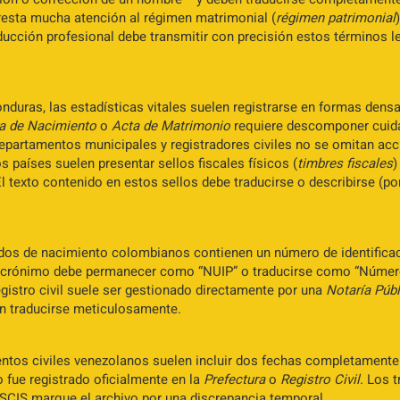
esta mucha atención al régimen matrimonial (
régimen patrimonial
ucción profesional debe transmitir con precisión estos términos leg
nduras, las estadísticas vitales suelen registrarse en formas densas
a de Nacimiento
o
Acta de Matrimonio
requiere descomponer cuid
epartamentos municipales y registradores civiles no se omitan ac
países suelen presentar sellos fiscales físicos (
timbres fiscales
)
l texto contenido en estos sellos debe traducirse o describirse (por
ados de nacimiento colombianos contienen un número de identific
 acrónimo debe permanecer como “NUIP” o traducirse como “Número 
gistro civil suele ser gestionado directamente por una
Notaría Públ
en traducirse meticulosamente.
os civiles venezolanos suelen incluir dos fechas completamente 
to fue registrado oficialmente en la
Prefectura
o
Registro Civil
. Los 
USCIS marque el archivo por una discrepancia temporal.