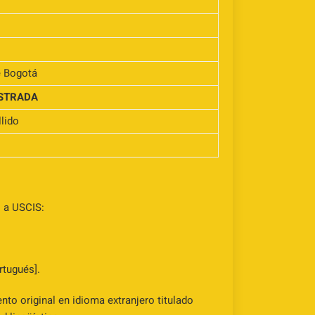
e Bogotá
ISTRADA
lido
o a USCIS:
rtugués].
to original en idioma extranjero titulado